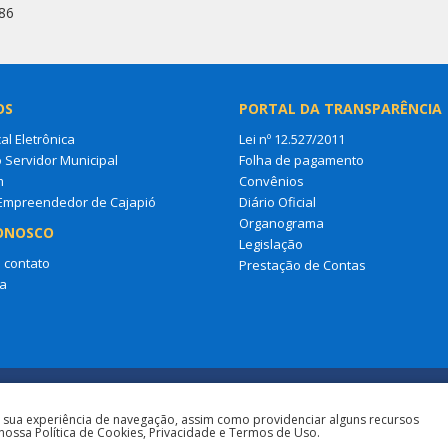
86
OS
PORTAL DA TRANSPARÊNCIA
al Eletrônica
Lei nº 12.527/2011
o Servidor Municipal
Folha de pagamento
m
Convênios
 Empreendedor de Cajapió
Diário Oficial
Organograma
ONOSCO
Legislação
 contato
Prestação de Contas
a
a sua experiência de navegação, assim como providenciar alguns recursos
nossa Política de Cookies, Privacidade e Termos de Uso.
Todos os direitos r