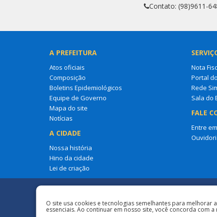
Contato: (98)9611-64
A PREFEITURA
SERVIÇ
Atos oficiais
Nota Fisc
Composição
Portal d
Boletins Epidemiológicos
Rede Si
Equipe de Governo
Sala do
Mapa do site
FALE C
Notícias
Entre em
A CIDADE
Ouvidori
Nossa história
Hino da cidade
Lei de criação
Redes Sociais
O site usa cookies e tecnologias semelhantes para melhorar 
essenciais. Ao continuar em nosso site, você concorda com a 