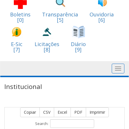
Boletins
Transparência
Ouvidoria
[0]
[5]
[6]
E-Sic
Licitações
Diário
[7]
[8]
[9]
Toggl
navig
Institucional
Copiar
CSV
Excel
PDF
Imprimir
Search: