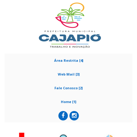
Área Restrita [4]
Web Mail [3]
Fale Conosco [2]
Home [1]