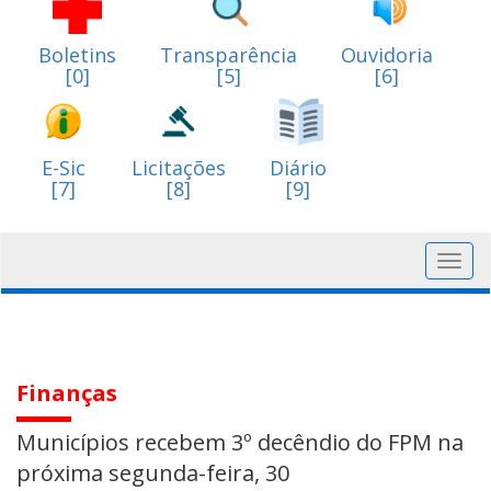
Boletins
Transparência
Ouvidoria
[0]
[5]
[6]
E-Sic
Licitações
Diário
[7]
[8]
[9]
Toggl
navig
Finanças
Municípios recebem 3º decêndio do FPM na
próxima segunda-feira, 30