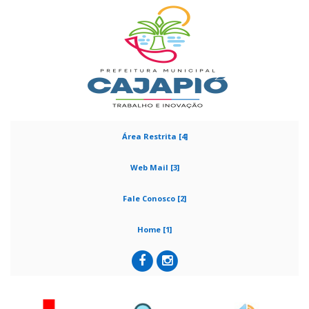
Área Restrita [4]
Web Mail [3]
Fale Conosco [2]
Home [1]