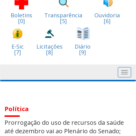
Boletins
Transparência
Ouvidoria
[0]
[5]
[6]
E-Sic
Licitações
Diário
[7]
[8]
[9]
Toggl
navig
Política
Prorrogação do uso de recursos da saúde
até dezembro vai ao Plenário do Senado;