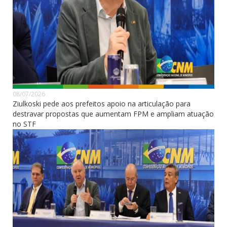
08/07/2026
Ziulkoski pede aos prefeitos apoio na articulação para
destravar propostas que aumentam FPM e ampliam atuação
no STF