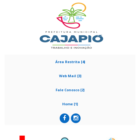
Área Restrita [4]
Web Mail [3]
Fale Conosco [2]
Home [1]