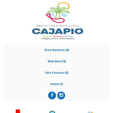
Área Restrita [4]
Web Mail [3]
Fale Conosco [2]
Home [1]