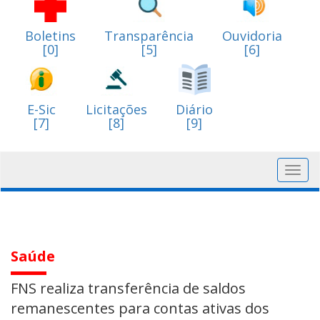
Boletins
Transparência
Ouvidoria
[0]
[5]
[6]
E-Sic
Licitações
Diário
[7]
[8]
[9]
Toggl
navig
Saúde
FNS realiza transferência de saldos
remanescentes para contas ativas dos