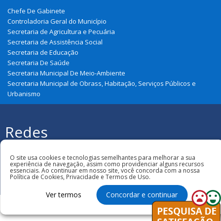
Chefe De Gabinete
Controladoria Geral do Município
Secretaria de Agricultura e Pecuária
Secretaria de Assistência Social
Secretaria de Educação
Secretaria De Saúde
Secretaria Municipal De Meio-Ambiente
Secretaria Municipal de Obrass, Habitação, Serviços Públicos e
Urbanismo
Redes
Sociais
Todos os direitos reservados à Prefeitura
Municipal de Cajapió
O site usa cookies e tecnologias semelhantes para melhorar a sua
experiência de navegação, assim como providenciar alguns recursos
essenciais. Ao continuar em nosso site, você concorda com a nossa
Política de Cookies, Privacidade e Termos de Uso.
Ver termos
Concordar e continuar