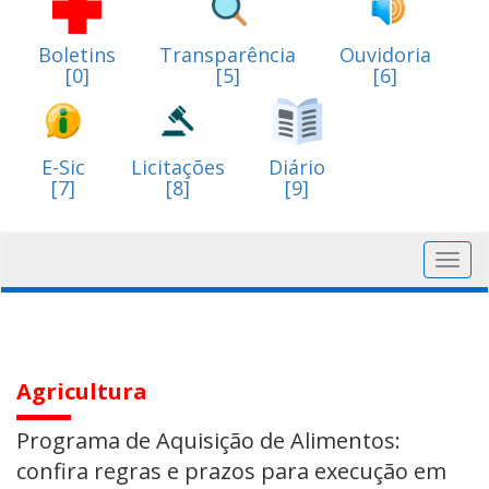
Boletins
Transparência
Ouvidoria
[0]
[5]
[6]
E-Sic
Licitações
Diário
[7]
[8]
[9]
Toggl
navig
Agricultura
Programa de Aquisição de Alimentos:
confira regras e prazos para execução em