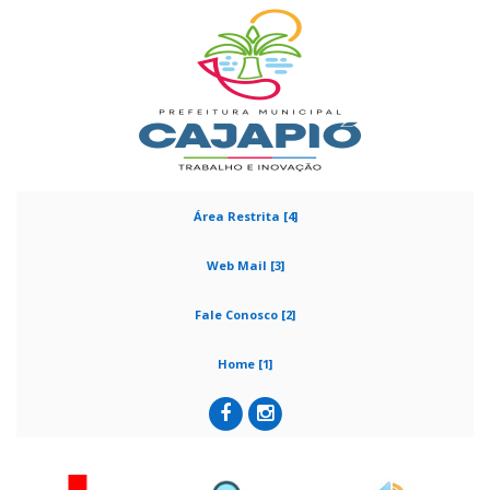
Área Restrita [4]
Web Mail [3]
Fale Conosco [2]
Home [1]