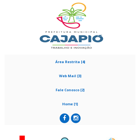
Área Restrita [4]
Web Mail [3]
Fale Conosco [2]
Home [1]