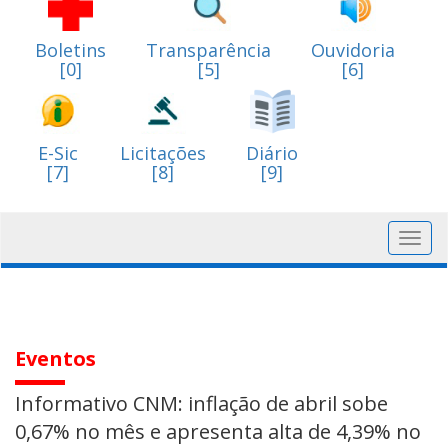
Boletins
Transparência
Ouvidoria
[0]
[5]
[6]
E-Sic
Licitações
Diário
[7]
[8]
[9]
Toggl
navig
Eventos
Informativo CNM: inflação de abril sobe
0,67% no mês e apresenta alta de 4,39% no