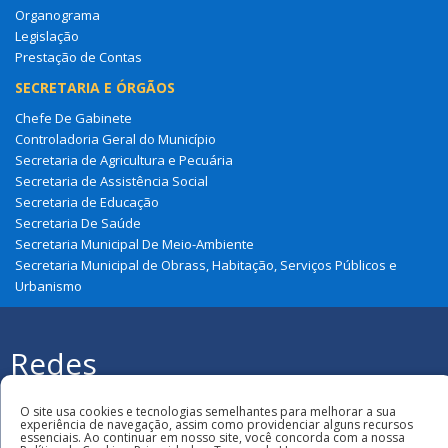
Organograma
Legislação
Prestação de Contas
SECRETARIA E ÓRGÃOS
Chefe De Gabinete
Controladoria Geral do Município
Secretaria de Agricultura e Pecuária
Secretaria de Assistência Social
Secretaria de Educação
Secretaria De Saúde
Secretaria Municipal De Meio-Ambiente
Secretaria Municipal de Obrass, Habitação, Serviços Públicos e
Urbanismo
Redes
Sociais
Todos os direitos reservados à Prefeitura
Municipal de Cajapió
O site usa cookies e tecnologias semelhantes para melhorar a sua
experiência de navegação, assim como providenciar alguns recursos
essenciais. Ao continuar em nosso site, você concorda com a nossa