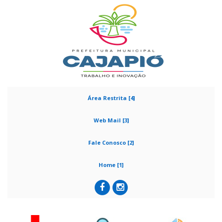
Área Restrita [4]
Web Mail [3]
Fale Conosco [2]
Home [1]