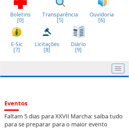
Boletins
Transparência
Ouvidoria
[0]
[5]
[6]
E-Sic
Licitações
Diário
[7]
[8]
[9]
Toggl
navig
Eventos
Faltam 5 dias para XXVII Marcha: saiba tudo
para se preparar para o maior evento