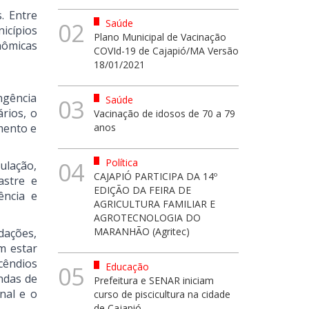
. Entre
Saúde
02
icípios
Plano Municipal de Vacinação
nômicas
COVId-19 de Cajapió/MA Versão
18/01/2021
ngência
Saúde
03
rios, o
Vacinação de idosos de 70 a 79
mento e
anos
Política
04
ulação,
CAJAPIÓ PARTICIPA DA 14º
astre e
EDIÇÃO DA FEIRA DE
ência e
AGRICULTURA FAMILIAR E
AGROTECNOLOGIA DO
MARANHÃO (Agritec)
dações,
m estar
ncêndios
Educação
05
ndas de
Prefeitura e SENAR iniciam
nal e o
curso de piscicultura na cidade
de Cajapió