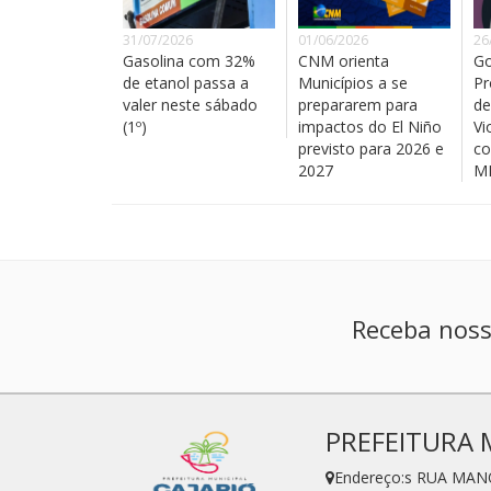
31/07/2026
01/06/2026
26
Gasolina com 32%
CNM orienta
Go
de etanol passa a
Municípios a se
Pr
valer neste sábado
prepararem para
de
(1º)
impactos do El Niño
Vi
previsto para 2026 e
co
2027
MM
Receba noss
PREFEITURA 
Endereço:s RUA MAN