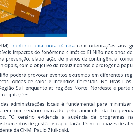
(CNM)
publicou uma nota técnica
com orientações aos ge
síveis impactos do fenômeno climático El Niño nos anos de
 prevenção, elaboração de planos de contingência, comu
unicipais, com o objetivo de reduzir danos e proteger a popu
 Niño poderá provocar eventos extremos em diferentes reg
as, ondas de calor e incêndios florestais. No Brasil, os 
gião Sul, enquanto as regiões Norte, Nordeste e parte 
recipitações.
 das administrações locais é fundamental para minimizar
ais em um cenário marcado pelo aumento da frequênci
mos. “O cenário evidencia a ausência de programas na
strumentos de gestão e capacitação técnica capazes de ate
idente da CNM, Paulo Ziulkoski.