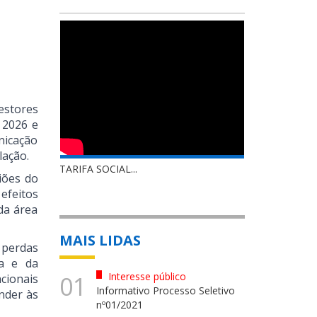
stores
 2026 e
nicação
lação.
TARIFA SOCIAL...
iões do
efeitos
da área
MAIS LIDAS
 perdas
a e da
Interesse público
01
cionais
Informativo Processo Seletivo
nder às
nº01/2021