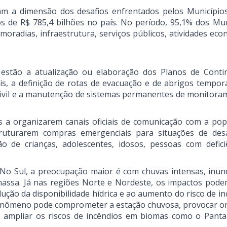
m a dimensão dos desafios enfrentados pelos Municípios
s de R$ 785,4 bilhões no país. No período, 95,1% dos Mun
moradias, infraestrutura, serviços públicos, atividades eco
stão a atualização ou elaboração dos Planos de Conti
s, a definição de rotas de evacuação e de abrigos temporá
 Civil e a manutenção de sistemas permanentes de monitora
s a organizarem canais oficiais de comunicação com a pop
struturarem compras emergenciais para situações de des
 de crianças, adolescentes, idosos, pessoas com defici
 No Sul, a preocupação maior é com chuvas intensas, inun
ssa. Já nas regiões Norte e Nordeste, os impactos pode
dução da disponibilidade hídrica e ao aumento do risco de i
 fenômeno pode comprometer a estação chuvosa, provocar o
 e ampliar os riscos de incêndios em biomas como o Panta