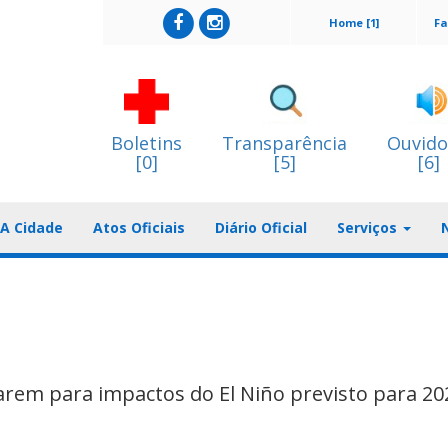
Home [1]
Fa
Boletins
Transparência
Ouvido
[0]
[5]
[6]
A Cidade
Atos Oficiais
Diário Oficial
Serviços
rem para impactos do El Niño previsto para 20