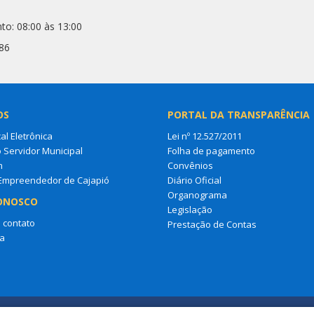
to: 08:00 às 13:00
86
OS
PORTAL DA TRANSPARÊNCIA
al Eletrônica
Lei nº 12.527/2011
o Servidor Municipal
Folha de pagamento
m
Convênios
 Empreendedor de Cajapió
Diário Oficial
Organograma
ONOSCO
Legislação
 contato
Prestação de Contas
a