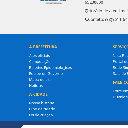
65230000
Horário de atendimen
Contato: (98)9611-64
A PREFEITURA
SERVIÇ
Atos oficiais
Nota Fisc
Composição
Portal d
Boletins Epidemiológicos
Rede Si
Equipe de Governo
Sala do
Mapa do site
FALE C
Notícias
Entre em
A CIDADE
Ouvidori
Nossa história
Hino da cidade
Lei de criação