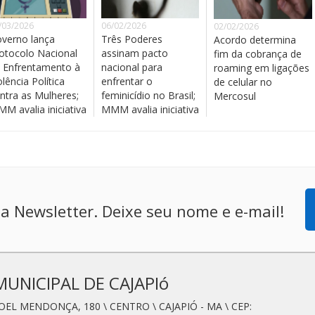
/03/2026
06/02/2026
02/02/2026
verno lança
Três Poderes
Acordo determina
otocolo Nacional
assinam pacto
fim da cobrança de
 Enfrentamento à
nacional para
roaming em ligações
olência Política
enfrentar o
de celular no
ntra as Mulheres;
feminicídio no Brasil;
Mercosul
M avalia iniciativa
MMM avalia iniciativa
a Newsletter. Deixe seu nome e e-mail!
MUNICIPAL DE CAJAPIó
OEL MENDONÇA, 180 \ CENTRO \ CAJAPIÓ - MA \ CEP: