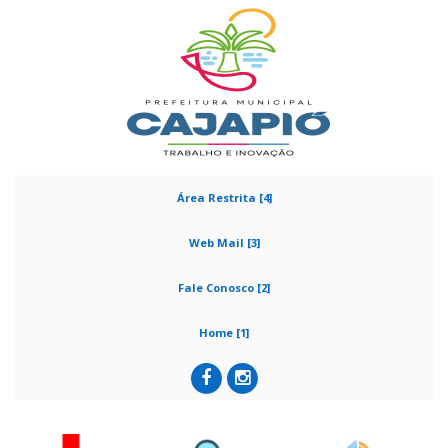
Área Restrita [4]
Web Mail [3]
Fale Conosco [2]
Home [1]