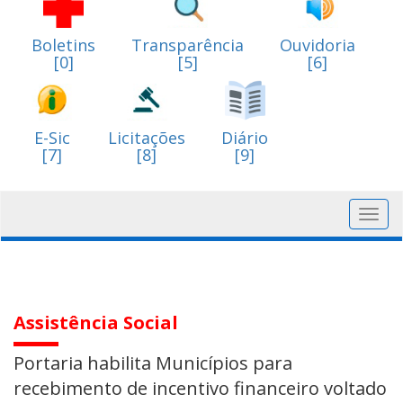
Boletins
Transparência
Ouvidoria
[0]
[5]
[6]
E-Sic
Licitações
Diário
[7]
[8]
[9]
Toggl
navig
Assistência Social
Portaria habilita Municípios para
recebimento de incentivo financeiro voltado