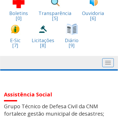
Boletins
Transparência
Ouvidoria
[0]
[5]
[6]
E-Sic
Licitações
Diário
[7]
[8]
[9]
Toggl
navig
Assistência Social
Grupo Técnico de Defesa Civil da CNM
fortalece gestão municipal de desastres;