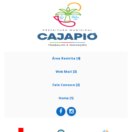
Área Restrita [4]
Web Mail [3]
Fale Conosco [2]
Home [1]