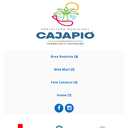
Área Restrita [4]
Web Mail [3]
Fale Conosco [2]
Home [1]