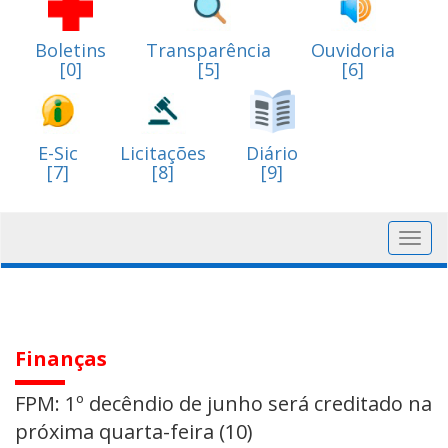
Boletins
Transparência
Ouvidoria
[0]
[5]
[6]
E-Sic
Licitações
Diário
[7]
[8]
[9]
Toggl
navig
Finanças
FPM: 1º decêndio de junho será creditado na
próxima quarta-feira (10)