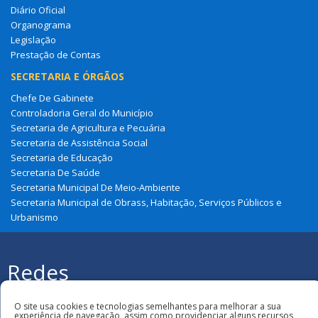
Diário Oficial
Organograma
Legislação
Prestação de Contas
SECRETARIA E ÓRGÃOS
Chefe De Gabinete
Controladoria Geral do Município
Secretaria de Agricultura e Pecuária
Secretaria de Assistência Social
Secretaria de Educação
Secretaria De Saúde
Secretaria Municipal De Meio-Ambiente
Secretaria Municipal de Obrass, Habitação, Serviços Públicos e
Urbanismo
Redes
Sociais
Todos os direitos reservados à Prefeitura
Municipal de Cajapió
O site usa cookies e tecnologias semelhantes para melhorar a sua
experiência de navegação, assim como providenciar alguns recursos