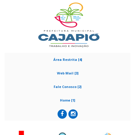
Área Restrita [4]
Web Mail [3]
Fale Conosco [2]
Home [1]