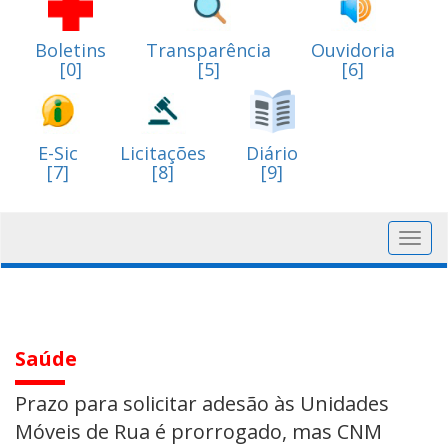
Boletins
Transparência
Ouvidoria
[0]
[5]
[6]
E-Sic
Licitações
Diário
[7]
[8]
[9]
Toggl
navig
Saúde
Prazo para solicitar adesão às Unidades
Móveis de Rua é prorrogado, mas CNM