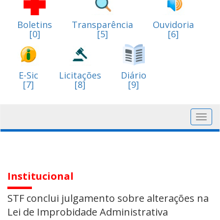
Boletins
Transparência
Ouvidoria
[0]
[5]
[6]
E-Sic
Licitações
Diário
[7]
[8]
[9]
Toggl
navig
Institucional
STF conclui julgamento sobre alterações na
Lei de Improbidade Administrativa