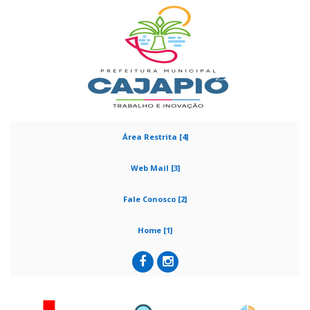
Área Restrita [4]
Web Mail [3]
Fale Conosco [2]
Home [1]